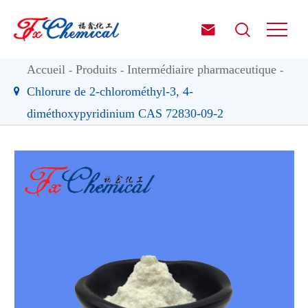


Accueil
Produits
Intermédiaire pharmaceutique
Chlorure de 2-chlorométhyl-3, 4-
diméthoxypyridinium CAS 72830-09-2