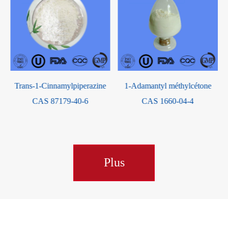
4-Chloro-7H-pyrrolo[2,3-
1-Adamantyl méthylcétone
d]pyrimidine CAS 3680-69-1
CAS 1660-04-4
Plus