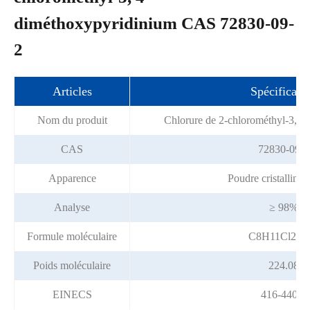
diméthoxypyridinium CAS 72830-09-
2
Articles
Spécificati
Nom du produit
Chlorure de 2-chlorométhyl-3, 4
CAS
72830-09-2
Apparence
Poudre cristalline 
Analyse
≥ 98%
Formule moléculaire
C8H11Cl2N
Poids moléculaire
224.08
EINECS
416-440-5