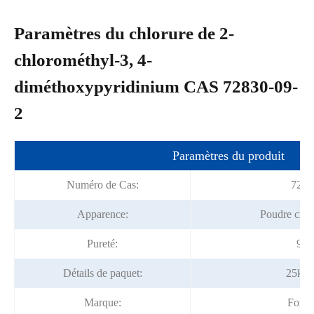
Paramètres du chlorure de 2-
chlorométhyl-3, 4-
diméthoxypyridinium CAS 72830-09-
2
Paramètres du produit
Numéro de Cas:
7283
Apparence:
Poudre crist
Pureté:
98%
Détails de paquet:
25kg/
Marque:
Fortu