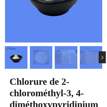

Chlorure de 2-
chlorométhyl-3, 4-
diméthoxypyridinium