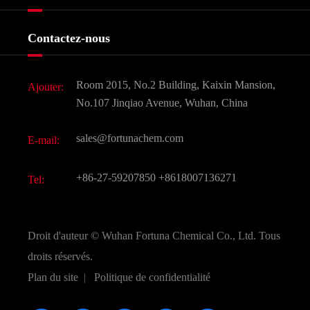
Certificats et salon d'usine
Produits agrochimiques et intermédiaires
Services
Histoire de l'entreprise
Contactez-nous
Ingrédients cosmétiques
Nouvelles
Additif alimentaire et alimentaire
Télécharger Document
Room 2015, No.2 Building, Kaixin Mansion,
Ajouter:
Saveurs et parfums
FAQ
No.107 Jinqiao Avenue, Wuhan, China
Autres produits chimiques fins
Vidéo
sales@fortunachem.com
E-mail:
CAS chimiques
Tous les produits chimiques fins
+86-27-59207850
+8618007136271
Tel:
Droit d'auteur ©
Wuhan Fortuna Chemical Co., Ltd.
Tous
droits réservés.
Plan du site
|
Politique de confidentialité