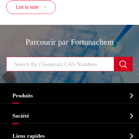
Lire la suite

Parcourir par Fortunachem


Produits
Ingrédient pharmaceutique actif API

Société
Intermédiaire pharmaceutique
Profil de l'entreprise
Biochimique

Liens rapides