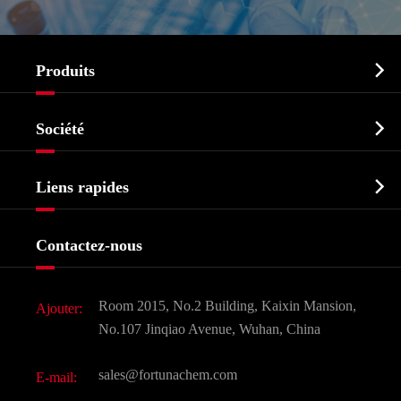

Produits
Ingrédient pharmaceutique actif API

Société
Intermédiaire pharmaceutique
Profil de l'entreprise
Biochimique

Liens rapides
Certificats et salon d'usine
Produits agrochimiques et intermédiaires
Services
Histoire de l'entreprise
Contactez-nous
Ingrédients cosmétiques
Nouvelles
Additif alimentaire et alimentaire
Télécharger Document
Room 2015, No.2 Building, Kaixin Mansion,
Ajouter:
Saveurs et parfums
FAQ
No.107 Jinqiao Avenue, Wuhan, China
Autres produits chimiques fins
Vidéo
sales@fortunachem.com
E-mail:
CAS chimiques