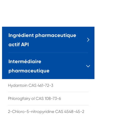
Ingrédient pharmaceutique

actif API
Intermédiaire

pharmaceutique
Hydantoin CAS 461-72-3
Phlorogfairy ol CAS 108-73-6
2-Chloro-5-nitropyridine CAS 4548-45-2