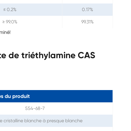
≤ 0.2%
0.17%
≥ 99.0%
99.31%
miné!
te de triéthylamine CAS
s du produit
554-68-7
e cristalline blanche à presque blanche