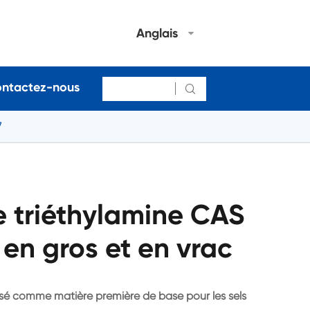
Anglais
ntactez-nous

7
e triéthylamine CAS
en gros et en vrac
lisé comme matière première de base pour les sels