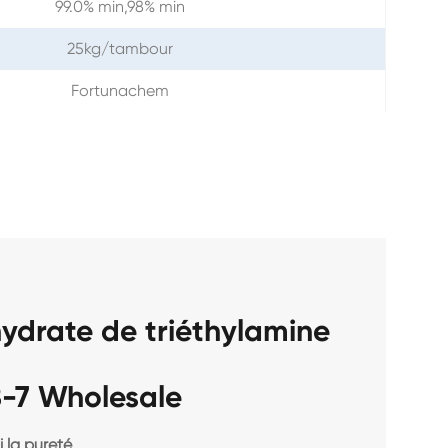
99.0% min,98% min
25kg/tambour
Fortunachem
hydrate de triéthylamine
-7 Wholesale
 la pureté