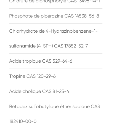
Chlorure de diphosphoryle CAS 13498-14-1
Phosphate de pipérazine CAS 14538-56-8
Chlorhydrate de 4-Hydrazinobenzene-1-
sulfonamide (4-SPH) CAS 17852-52-7
Acide tropique CAS 529-64-6
Tropine CAS 120-29-6
Acide cholique CAS 81-25-4
Betadex sulfobutylique éther sodique CAS
182410-00-0