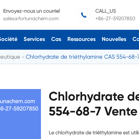
Envoyez-nous un courriel
CALL_US

sales@fortunachem.com
+86-27-59207850
Société
Services
Cas
Ressources
Nouvelles
Co
ceutique
Chlorhydrate de triéthylamine CAS 554-68-
Chlorhydrate d
554-68-7 Vente 
Le chlorhydrate de triéthylamine est uti