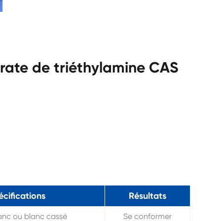
drate de triéthylamine CAS
écifications
Résultats
lanc ou blanc cassé
Se conformer