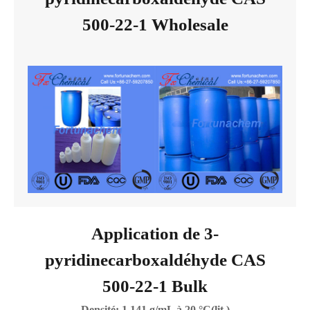
500-22-1 Wholesale
Application de 3-
pyridinecarboxaldéhyde CAS
500-22-1 Bulk
Densité: 1.141 g/mL à 20 °C(lit.)