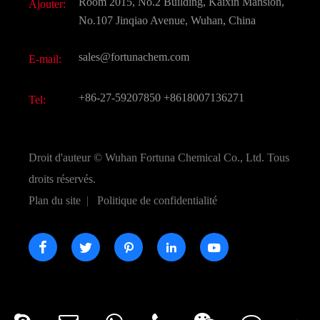
Room 2015, No.2 Building, Kaixin Mansion,
Ajouter:
Saveurs et parfums
FAQ
No.107 Jinqiao Avenue, Wuhan, China
Autres produits chimiques fins
Vidéo
sales@fortunachem.com
E-mail:
CAS chimiques
Tous les produits chimiques fins
+86-27-59207850
+8618007136271
Tel:
Droit d'auteur ©
Wuhan Fortuna Chemical Co., Ltd.
Tous
droits réservés.
Plan du site
|
Politique de confidentialité




