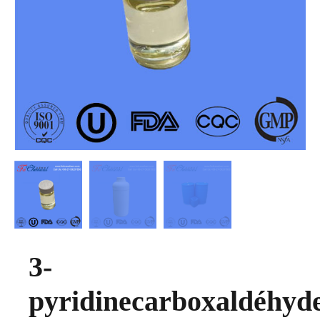
3-
pyridinecarboxaldéhyd