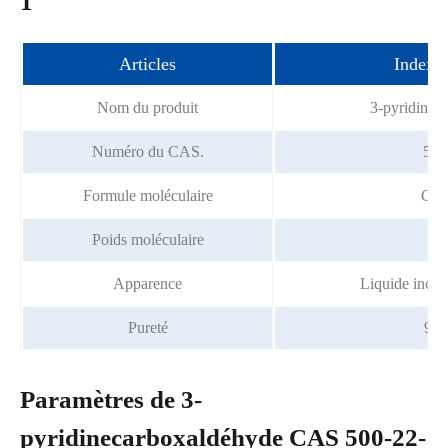
1
Articles
Index 
Nom du produit
3-pyridinec
Numéro du CAS.
500
Formule moléculaire
C6
Poids moléculaire
10
Apparence
Liquide incolo
Pureté
98%
Paramètres de 3-
pyridinecarboxaldéhyde CAS 500-22-