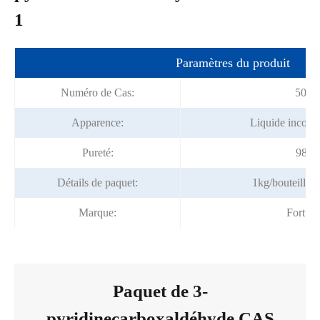
1
Paramètres du produit
Numéro de Cas:
500-
Apparence:
Liquide incolor
Pureté:
98% 
Détails de paquet:
1kg/bouteille;
Marque:
Fortun
Paquet de 3-
pyridinecarboxaldéhyde CAS