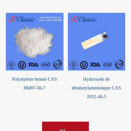
Polystyrène bromé CAS
Hydroxyde de
88497-56-7
tétrabutylammonique CAS
2052-49-5