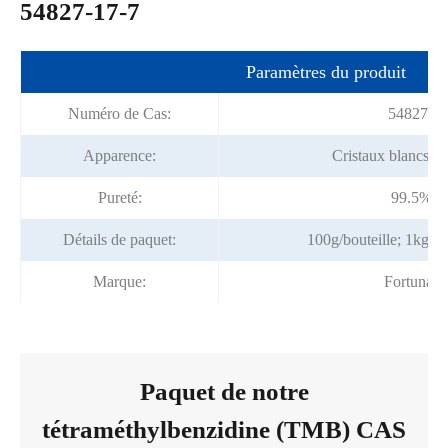
54827-17-7
Paramètres du produit
Numéro de Cas:
54827-17
Apparence:
Cristaux blancs ou
Pureté:
99.5% m
Détails de paquet:
100g/bouteille; 1kg/s
Marque:
Fortunac
Paquet de notre
tétraméthylbenzidine (TMB) CAS