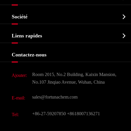
Ingrédient pharmaceutique actif API

Société
Intermédiaire pharmaceutique
Profil de l'entreprise
Biochimique

Liens rapides
Certificats et salon d'usine
Produits agrochimiques et intermédiaires
Services
Histoire de l'entreprise
Contactez-nous
Ingrédients cosmétiques
Nouvelles
Additif alimentaire et alimentaire
Télécharger Document
Room 2015, No.2 Building, Kaixin Mansion,
Ajouter:
Saveurs et parfums
FAQ
No.107 Jinqiao Avenue, Wuhan, China
Autres produits chimiques fins
Vidéo
sales@fortunachem.com
E-mail:
CAS chimiques
Tous les produits chimiques fins
+86-27-59207850
+8618007136271
Tel: