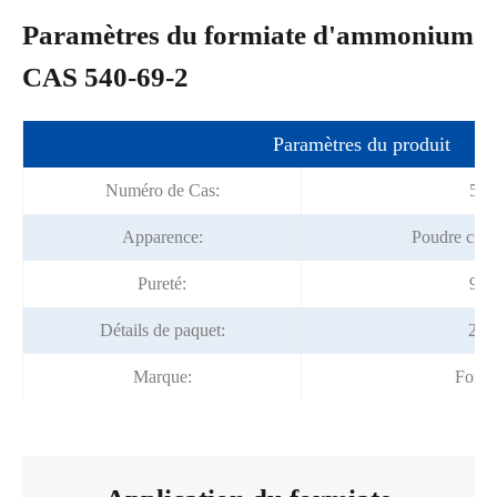
Paramètres du formiate d'ammonium
CAS 540-69-2
Paramètres du produit
Numéro de Cas:
540
Apparence:
Poudre crist
Pureté:
99%
Détails de paquet:
25 
Marque:
Fortu