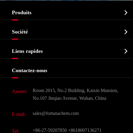

Produits
Ingrédient pharmaceutique actif API

Société
Intermédiaire pharmaceutique
Profil de l'entreprise
Biochimique

Liens rapides
Certificats et salon d'usine
Produits agrochimiques et intermédiaires
Services
Histoire de l'entreprise
Contactez-nous
Ingrédients cosmétiques
Nouvelles
Additif alimentaire et alimentaire
Télécharger Document
Room 2015, No.2 Building, Kaixin Mansion,
Ajouter:
Saveurs et parfums
FAQ
No.107 Jinqiao Avenue, Wuhan, China
Autres produits chimiques fins
Vidéo
sales@fortunachem.com
E-mail:
CAS chimiques
Tous les produits chimiques fins
+86-27-59207850
+8618007136271
Tel: