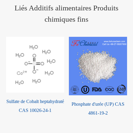
Liés Additifs alimentaires Produits
chimiques fins
lt heptahydraté
Sulfate de cuivre p
Phosphate d'urée (UP) CAS
26-24-1
CAS 7758-9
4861-19-2