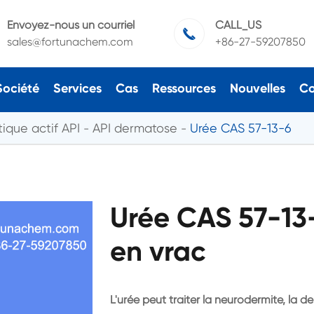
Envoyez-nous un courriel
CALL_US

sales@fortunachem.com
+86-27-59207850
Société
Services
Cas
Ressources
Nouvelles
Co
ique actif API
API dermatose
Urée CAS 57-13-6
Urée CAS 57-13-
en vrac
L'urée peut traiter la neurodermite, la d