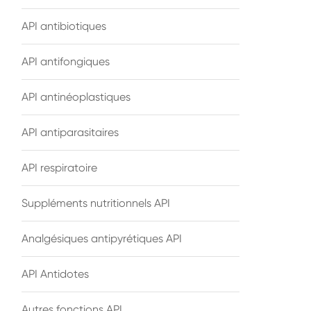
API antibiotiques
API antifongiques
API antinéoplastiques
API antiparasitaires
API respiratoire
Suppléments nutritionnels API
Analgésiques antipyrétiques API
API Antidotes
Autres fonctions API