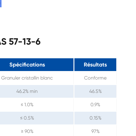
AS 57-13-6
Spécifications
Résultats
Granuler cristallin blanc
Conforme
46.2% min
46.5%
≤ 1.0%
0.9%
≤ 0.5%
0.15%
≥ 90%
97%