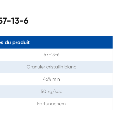
57-13-6
s du produit
57-13-6
Granuler cristallin blanc
46% min
50 kg/sac
Fortunachem