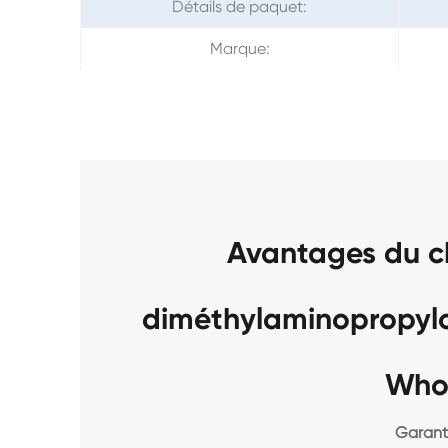
Détails de paquet:
Marque:
Avantages du c
diméthylaminopropyl
Who
Garanti