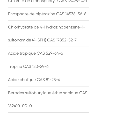
Chlorure de diphosphoryle CAS 13498-14-1
Phosphate de pipérazine CAS 14538-56-8
Chlorhydrate de 4-Hydrazinobenzene-1-
sulfonamide (4-SPH) CAS 17852-52-7
Acide tropique CAS 529-64-6
Tropine CAS 120-29-6
Acide cholique CAS 81-25-4
Betadex sulfobutylique éther sodique CAS
182410-00-0