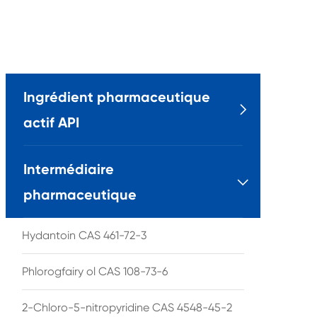
Ingrédient pharmaceutique

actif API
Intermédiaire

pharmaceutique
Hydantoin CAS 461-72-3
Phlorogfairy ol CAS 108-73-6
2-Chloro-5-nitropyridine CAS 4548-45-2