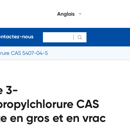
Anglais
ntactez-nous

orure CAS 5407-04-5
e 3-
ropylchlorure CAS
 en gros et en vrac