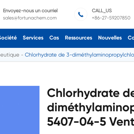
Envoyez-nous un courriel
CALL_US

sales@fortunachem.com
+86-27-59207850
Société
Services
Cas
Ressources
Nouvelles
Co
ceutique
Chlorhydrate de 3-diméthylaminopropylchl
Chlorhydrate d
diméthylaminop
5407-04-5 Vente