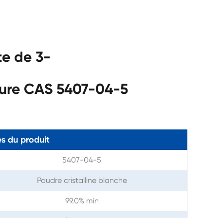
te de 3-
rure CAS 5407-04-5
s du produit
5407-04-5
Poudre cristalline blanche
99.0% min