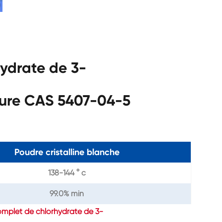
hydrate de 3-
rure CAS 5407-04-5
Poudre cristalline blanche
138-144 ° c
99.0% min
omplet de chlorhydrate de 3-