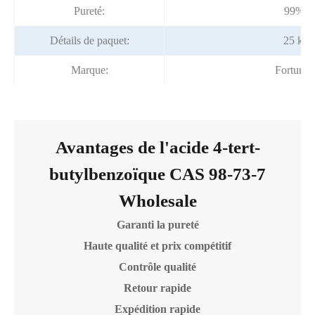
Pureté:
99% m
Détails de paquet:
25 kg/
Marque:
Fortuna
Avantages de l'acide 4-tert-
butylbenzoïque CAS 98-73-7
Wholesale
Garanti la pureté
Haute qualité et prix compétitif
Contrôle qualité
Retour rapide
Expédition rapide