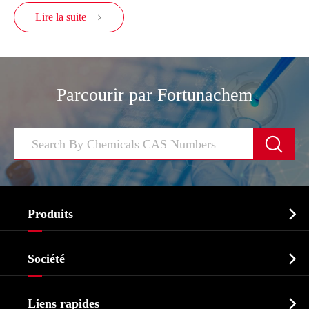
Lire la suite

Parcourir par Fortunachem


Produits
Ingrédient pharmaceutique actif API

Société
Intermédiaire pharmaceutique
Profil de l'entreprise
Biochimique

Liens rapides