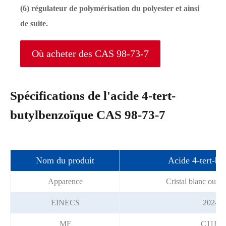
(6) régulateur de polymérisation du polyester et ainsi
de suite.
Où acheter des CAS 98-73-7
Spécifications de l'acide 4-tert-
butylbenzoïque CAS 98-73-7
Nom du produit
Acide 4-tert-bu
Apparence
Cristal blanc ou po
EINECS
202-69
MF
C11H1