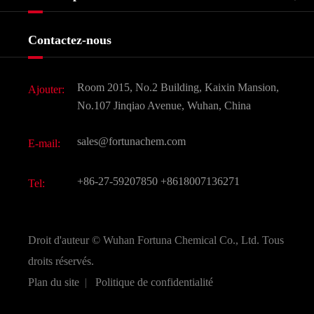
Certificats et salon d'usine
Produits agrochimiques et intermédiaires
Services
Histoire de l'entreprise
Contactez-nous
Ingrédients cosmétiques
Nouvelles
Additif alimentaire et alimentaire
Télécharger Document
Room 2015, No.2 Building, Kaixin Mansion,
Ajouter:
Saveurs et parfums
FAQ
No.107 Jinqiao Avenue, Wuhan, China
Autres produits chimiques fins
Vidéo
sales@fortunachem.com
E-mail:
CAS chimiques
Tous les produits chimiques fins
+86-27-59207850
+8618007136271
Tel:
Droit d'auteur ©
Wuhan Fortuna Chemical Co., Ltd.
Tous
droits réservés.
Plan du site
|
Politique de confidentialité