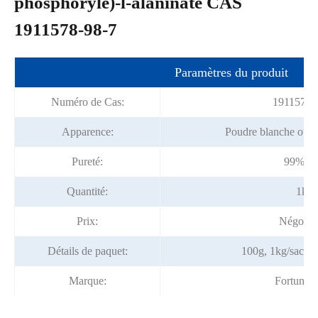
phosphoryle)-l-alaninate CAS
1911578-98-7
Paramètres du produit
Numéro de Cas:
1911578-
Apparence:
Poudre blanche ou p
Pureté:
99% m
Quantité:
1kg
Prix:
Négocia
Détails de paquet:
100g, 1kg/sac e
Marque:
Fortunac