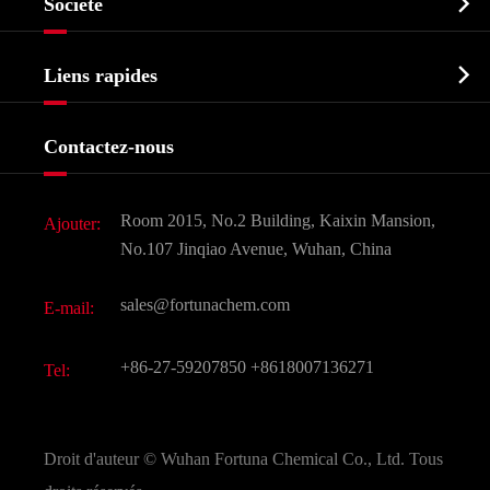

Société
Intermédiaire pharmaceutique
Profil de l'entreprise
Biochimique

Liens rapides
Certificats et salon d'usine
Produits agrochimiques et intermédiaires
Services
Histoire de l'entreprise
Contactez-nous
Ingrédients cosmétiques
Nouvelles
Additif alimentaire et alimentaire
Télécharger Document
Room 2015, No.2 Building, Kaixin Mansion,
Ajouter:
Saveurs et parfums
FAQ
No.107 Jinqiao Avenue, Wuhan, China
Autres produits chimiques fins
Vidéo
sales@fortunachem.com
E-mail:
CAS chimiques
Tous les produits chimiques fins
+86-27-59207850
+8618007136271
Tel:
Droit d'auteur ©
Wuhan Fortuna Chemical Co., Ltd.
Tous