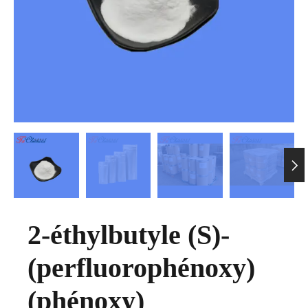

2-éthylbutyle (S)-
(perfluorophénoxy)
(phénoxy)