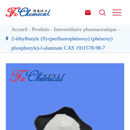


Accueil
Produits
Intermédiaire pharmaceutique
2-éthylbutyle (S)-(perfluorophénoxy) (phénoxy)
phosphoryle)-l-alaninate CAS 1911578-98-7