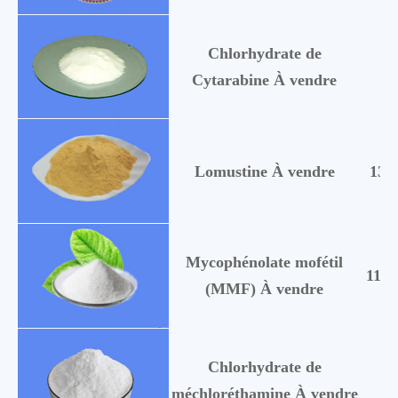
Chlorhydrate de
69
Cytarabine À vendre
Lomustine À vendre
130
Mycophénolate mofétil
1150
(MMF) À vendre
Chlorhydrate de
55
méchloréthamine À vendre