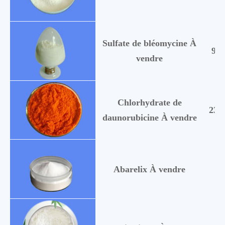
Sulfate de bléomycine À
904
vendre
Chlorhydrate de
235
daunorubicine À vendre
Abarelix À vendre