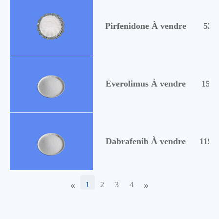
Pirfenidone À vendre
531
Everolimus À vendre
1593
Dabrafenib À vendre
1195
«
»
1
2
3
4