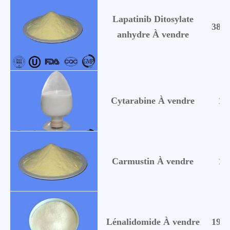
Lapatinib Ditosylate
3880
anhydre À vendre
Cytarabine À vendre
14
Carmustin À vendre
15
Lénalidomide À vendre
1917