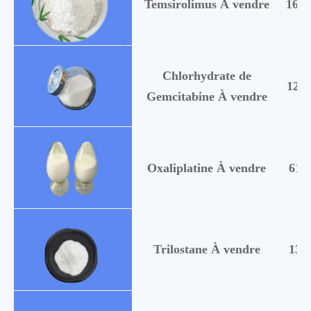
Temsirolimus À vendre
1626
Chlorhydrate de
1221
Gemcitabine À vendre
Oxaliplatine À vendre
618
Trilostane À vendre
136