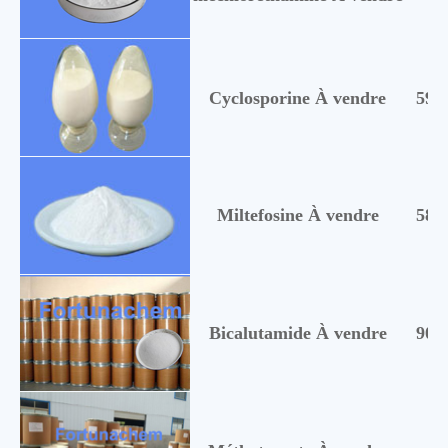
Cyclosporine À vendre
598
Miltefosine À vendre
580
Bicalutamide À vendre
903