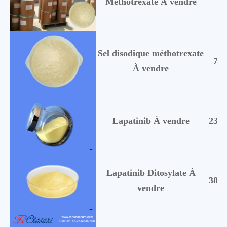
Méthotrexate À vendre
59
Sel disodique méthotrexate
741
À vendre
Lapatinib À vendre
2312
Lapatinib Ditosylate À
3880
vendre