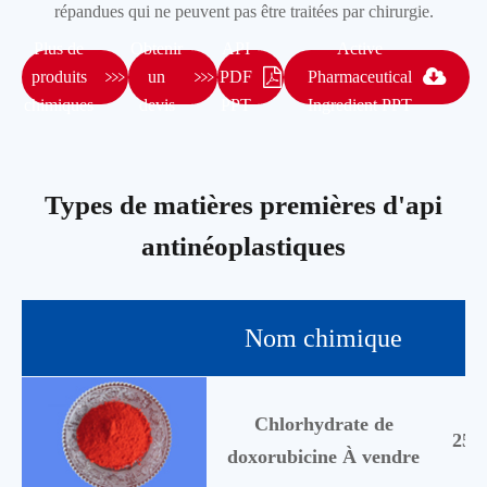
répandues qui ne peuvent pas être traitées par chirurgie.
Plus de
Obtenir
API
Active


produits
un
PDF
Pharmaceutical
chimiques
devis
PPT
Ingredient PPT
Types de matières premières d'api
antinéoplastiques
Nom chimique
Chlorhydrate de
253
doxorubicine À vendre