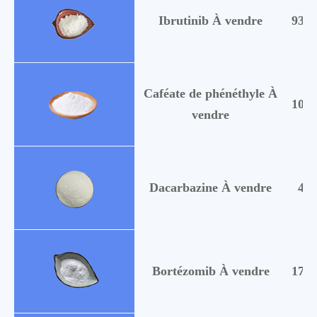
Ibrutinib À vendre
9365
Caféate de phénéthyle À
1045
vendre
Dacarbazine À vendre
434
Bortézomib À vendre
1793