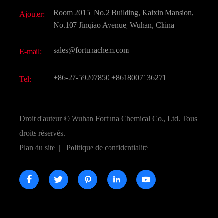
Télécharger Document
Room 2015, No.2 Building, Kaixin Mansion,
Ajouter:
Saveurs et parfums
FAQ
No.107 Jinqiao Avenue, Wuhan, China
Autres produits chimiques fins
Vidéo
sales@fortunachem.com
E-mail:
CAS chimiques
Tous les produits chimiques fins
+86-27-59207850
+8618007136271
Tel:
Droit d'auteur ©
Wuhan Fortuna Chemical Co., Ltd.
Tous
droits réservés.
Plan du site
|
Politique de confidentialité




