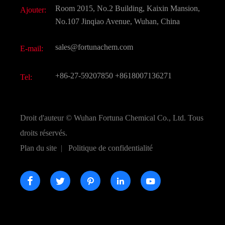
Télécharger Document
Room 2015, No.2 Building, Kaixin Mansion,
Ajouter:
Saveurs et parfums
FAQ
No.107 Jinqiao Avenue, Wuhan, China
Autres produits chimiques fins
Vidéo
sales@fortunachem.com
E-mail:
CAS chimiques
Tous les produits chimiques fins
+86-27-59207850
+8618007136271
Tel:
Droit d'auteur ©
Wuhan Fortuna Chemical Co., Ltd.
Tous
droits réservés.
Plan du site
|
Politique de confidentialité




