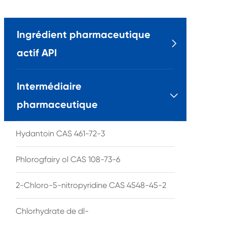
Ingrédient pharmaceutique

actif API
Intermédiaire

pharmaceutique
Hydantoin CAS 461-72-3
Phlorogfairy ol CAS 108-73-6
2-Chloro-5-nitropyridine CAS 4548-45-2
Chlorhydrate de dl-