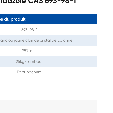
idazole CAS 693-98-1
s du produit
693-98-1
lanc ou jaune clair de cristal de colonne
98% min
25kg/tambour
Fortunachem