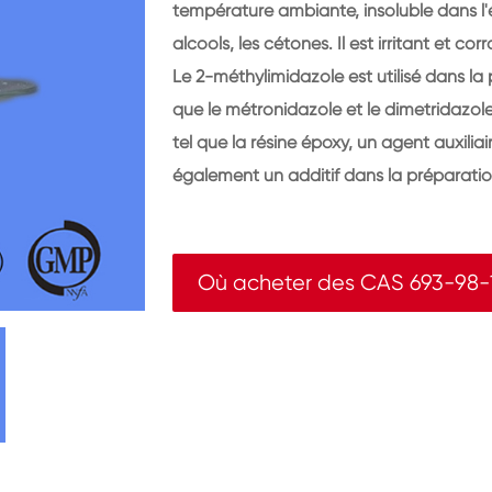
température ambiante, insoluble dans l'ét
alcools, les cétones. Il est irritant et co
Le 2-méthylimidazole est utilisé dans l
que le métronidazole et le dimetridazole
tel que la résine époxy, un agent auxiliair
également un additif dans la préparati
Où acheter des CAS 693-98-