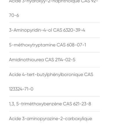
Acide 3-hydroxyy-2-naphthoïque CAS 92-
70-6
3-Aminopyridin-4-ol CAS 6320-39-4
5-méthoxytryptamine CAS 608-07-1
Amidinothiourea CAS 2114-02-5
Acide 4-tert-butylphénylboronique CAS
123324-71-0
1,3, 5-triméthoxybenzène CAS 621-23-8
Acide 3-aminopyrazine-2-carboxylique