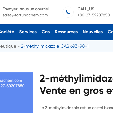
Envoyez-nous un courriel
CALL_US

sales@fortunachem.com
+86-27-59207850
Société
Services
Cas
Ressources
Nouvelles
Co
ceutique
2-méthylimidazole CAS 693-98-1
2-méthylimidaz
Vente en gros e
Le 2-methylimidazole est un cristal blanc