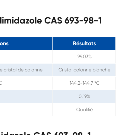
limidazole CAS 693-98-1
ions
Résultats
99.03%
e cristal de colonne
Cristal colonne blanche
℃
144.2-144.7 ℃
0.19%
Qualifié