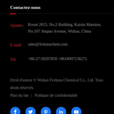
Services
Histoire de l'entreprise
Contactez-nous
Ingrédients cosmétiques
Nouvelles
Additif alimentaire et alimentaire
Télécharger Document
Room 2015, No.2 Building, Kaixin Mansion,
Ajouter:
Saveurs et parfums
FAQ
No.107 Jinqiao Avenue, Wuhan, China
Autres produits chimiques fins
Vidéo
sales@fortunachem.com
E-mail:
CAS chimiques
Tous les produits chimiques fins
+86-27-59207850
+8618007136271
Tel:
Droit d'auteur ©
Wuhan Fortuna Chemical Co., Ltd.
Tous
droits réservés.
Plan du site
|
Politique de confidentialité




