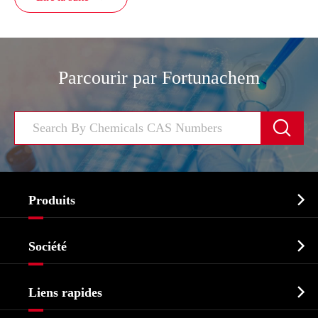
Parcourir par Fortunachem


Produits
Ingrédient pharmaceutique actif API

Société
Intermédiaire pharmaceutique
Profil de l'entreprise
Biochimique

Liens rapides
Certificats et salon d'usine
Produits agrochimiques et intermédiaires