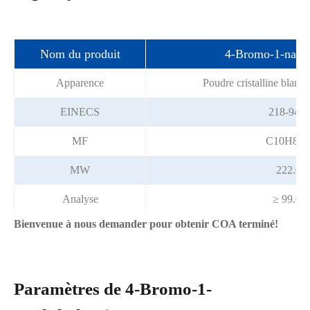
Nom du produit
4-Bromo-1-naph
Apparence
Poudre cristalline blanc
EINECS
218-944-
MF
C10H8B
MW
222.08
Analyse
≥ 99.0%
Bienvenue à nous demander pour obtenir COA terminé!
Paramètres de 4-Bromo-1-