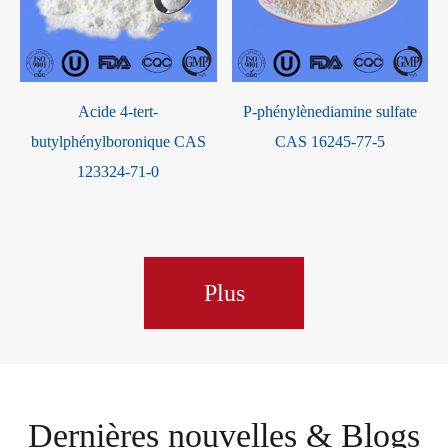
é-2, 6-
Acide 4-tert-
P-phénylènediami
rimidine CAS
butylphénylboronique CAS
CAS 16245-
-50-7
123324-71-0
Plus
Dernières nouvelles & Blogs