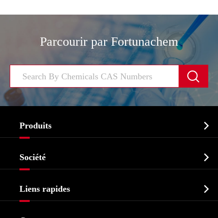
Parcourir par Fortunachem


Produits
Ingrédient pharmaceutique actif API

Société
Intermédiaire pharmaceutique
Profil de l'entreprise
Biochimique

Liens rapides
Certificats et salon d'usine
Produits agrochimiques et intermédiaires
Services
Histoire de l'entreprise