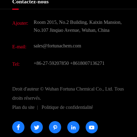
Contactez-nous
Ingrédients cosmétiques
Nouvelles
Additif alimentaire et alimentaire
Télécharger Document
Room 2015, No.2 Building, Kaixin Mansion,
Ajouter:
Saveurs et parfums
FAQ
No.107 Jinqiao Avenue, Wuhan, China
Autres produits chimiques fins
Vidéo
sales@fortunachem.com
E-mail:
CAS chimiques
Tous les produits chimiques fins
+86-27-59207850
+8618007136271
Tel:
Droit d'auteur ©
Wuhan Fortuna Chemical Co., Ltd.
Tous
droits réservés.
Plan du site
|
Politique de confidentialité




