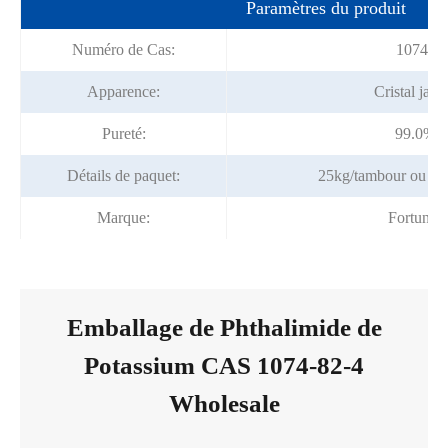
Paramètres du produit
Numéro de Cas:
1074-82
Apparence:
Cristal jaun
Pureté:
99.0% 
Détails de paquet:
25kg/tambour ou sel
Marque:
Fortunac
Emballage de Phthalimide de
Potassium CAS 1074-82-4
Wholesale