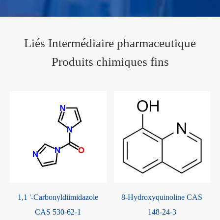
Liés Intermédiaire pharmaceutique
Produits chimiques fins
1,1 '-Carbonyldiimidazole
8-Hydroxyquinoline CAS
-
CAS 530-62-1
148-24-3