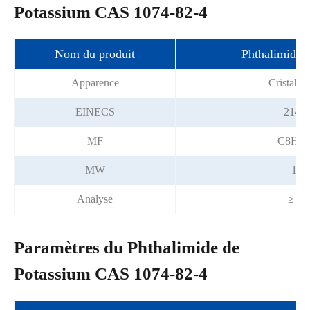
Potassium CAS 1074-82-4
Nom du produit
Phthalimide 
Apparence
Cristal ja
EINECS
214-0
MF
C8H4
MW
185
Analyse
≥ 99
Paramètres du Phthalimide de
Potassium CAS 1074-82-4