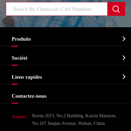


Produits
Ingrédient pharmaceutique actif API

Société
Intermédiaire pharmaceutique
Profil de l'entreprise
Biochimique

Liens rapides
Certificats et salon d'usine
Produits agrochimiques et intermédiaires
Services
Histoire de l'entreprise
Contactez-nous
Ingrédients cosmétiques
Nouvelles
Additif alimentaire et alimentaire
Télécharger Document
Room 2015, No.2 Building, Kaixin Mansion,
Ajouter:
Saveurs et parfums
FAQ
No.107 Jinqiao Avenue, Wuhan, China
Autres produits chimiques fins