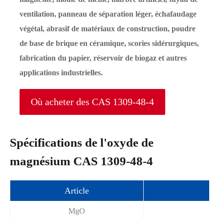
ventilation, panneau de séparation léger, échafaudage
végétal, abrasif de matériaux de construction, poudre
de base de brique en céramique, scories sidérurgiques,
fabrication du papier, réservoir de biogaz et autres
applications industrielles.
Où acheter des CAS 1309-48-4
Spécifications de l'oxyde de
magnésium CAS 1309-48-4
Article
Ré
MgO
≥