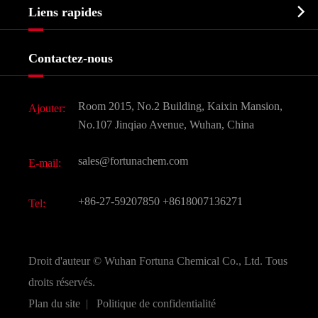
Biochimique

Liens rapides
Certificats et salon d'usine
Produits agrochimiques et intermédiaires
Services
Histoire de l'entreprise
Contactez-nous
Ingrédients cosmétiques
Nouvelles
Additif alimentaire et alimentaire
Télécharger Document
Room 2015, No.2 Building, Kaixin Mansion,
Ajouter:
Saveurs et parfums
FAQ
No.107 Jinqiao Avenue, Wuhan, China
Autres produits chimiques fins
Vidéo
sales@fortunachem.com
E-mail:
CAS chimiques
Tous les produits chimiques fins
+86-27-59207850
+8618007136271
Tel:
Droit d'auteur ©
Wuhan Fortuna Chemical Co., Ltd.
Tous
droits réservés.
Plan du site
|
Politique de confidentialité