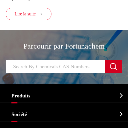
Lire la suite

Parcourir par Fortunachem


Produits
Ingrédient pharmaceutique actif API

Société
Intermédiaire pharmaceutique
Profil de l'entreprise