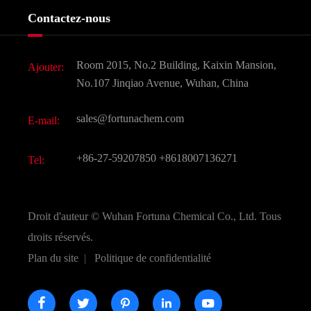
Services
Histoire de l'entreprise
Contactez-nous
Ingrédients cosmétiques
Nouvelles
Additif alimentaire et alimentaire
Télécharger Document
Room 2015, No.2 Building, Kaixin Mansion,
Ajouter:
Saveurs et parfums
FAQ
No.107 Jinqiao Avenue, Wuhan, China
Autres produits chimiques fins
Vidéo
sales@fortunachem.com
E-mail:
CAS chimiques
Tous les produits chimiques fins
+86-27-59207850
+8618007136271
Tel:
Droit d'auteur ©
Wuhan Fortuna Chemical Co., Ltd.
Tous
droits réservés.
Plan du site
|
Politique de confidentialité




