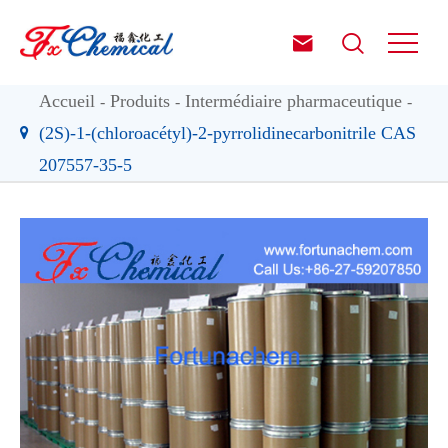


Accueil
Produits
Intermédiaire pharmaceutique
(2S)-1-(chloroacétyl)-2-pyrrolidinecarbonitrile CAS
207557-35-5