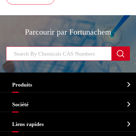
Parcourir par Fortunachem


Produits
Ingrédient pharmaceutique actif API

Société
Intermédiaire pharmaceutique
Profil de l'entreprise
Biochimique

Liens rapides
Certificats et salon d'usine
Produits agrochimiques et intermédiaires