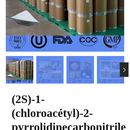

(2S)-1-
(chloroacétyl)-2-
pyrrolidinecarbonitrile