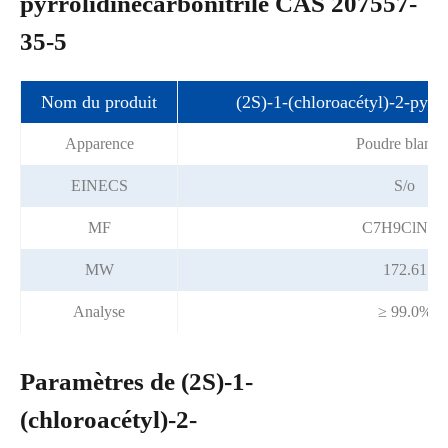
pyrrolidinecarbonitrile CAS 207557-
35-5
Nom du produit
(2S)-1-(chloroacétyl)-2-pyrro
Apparence
Poudre blanch
EINECS
S/o
MF
C7H9ClN2O
MW
172.61
Analyse
≥ 99.0%
Paramètres de (2S)-1-
(chloroacétyl)-2-