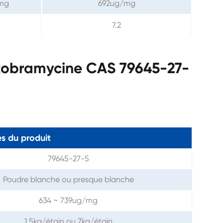
/mg
692ug/mg
7.2
 tobramycine CAS 79645-27-
s du produit
79645-27-5
Poudre blanche ou presque blanche
634 ~ 739ug/mg
1.5kg/étain ou 7kg/étain