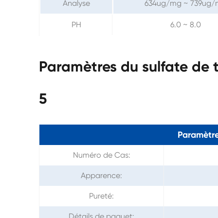
Analyse
634ug/mg ~ 739ug
PH
6.0 ~ 8.0
Paramètres du sulfate de
5
Paramètre
Numéro de Cas:
Apparence:
Pureté:
Détails de paquet: