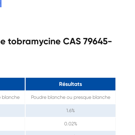
 de tobramycine CAS 79645-
Résultats
e blanche
Poudre blanche ou presque blanche
1.6%
0.02%