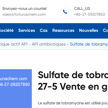
Envoyez-nous un courriel
CALL_US

sales@fortunachem.com
+86-27-59207850
Société
Services
Cas
Ressources
Nouvelles
Co
ique actif API
API antibiotiques
Sulfate de tobram
Sulfate de tob
27-5 Vente en g
Le sulfate de tobramycine est utilisé pour