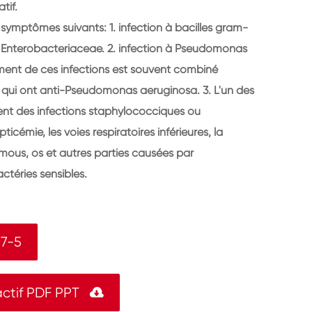
tif.
symptômes suivants: 1. infection à bacilles gram-
s Enterobacteriaceae. 2. infection à Pseudomonas
ment de ces infections est souvent combiné
 qui ont anti-Pseudomonas aeruginosa. 3. L'un des
nt des infections staphylococciques ou
icémie, les voies respiratoires inférieures, la
 mous, os et autres parties causées par
téries sensibles.
27-5
ctif PDF PPT
