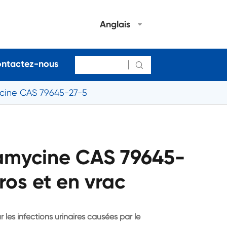
Anglais
ntactez-nous

ycine CAS 79645-27-5
ramycine CAS 79645-
ros et en vrac
 les infections urinaires causées par le