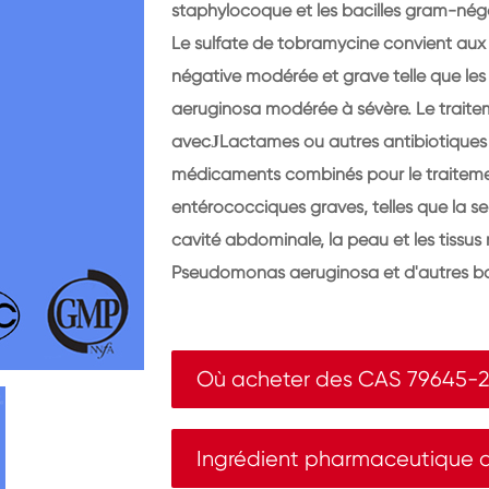
staphylocoque et les bacilles gram-néga
Le sulfate de tobramycine convient aux 
négative modérée et grave telle que le
aeruginosa modérée à sévère. Le traite
avec
Lactames ou autres antibiotiques
J
médicaments combinés pour le traiteme
entérococciques graves, telles que la sept
cavité abdominale, la peau et les tissus
Pseudomonas aeruginosa et d'autres bac
Où acheter des CAS 79645-
Ingrédient pharmaceutique a