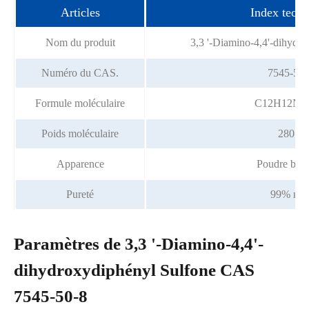
Articles
Index techn
Nom du produit
3,3 '-Diamino-4,4'-dihydro
Numéro du CAS.
7545-50-
Formule moléculaire
C12H12N2
Poids moléculaire
280.3
Apparence
Poudre bla
Pureté
99% mi
Paramètres de 3,3 '-Diamino-4,4'-
dihydroxydiphényl Sulfone CAS
7545-50-8