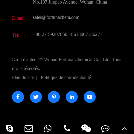
FAQ
No.107 Jinqiao Avenue, Wuhan, China
Autres produits chimiques fins
Vidéo
sales@fortunachem.com
E-mail:
CAS chimiques
Tous les produits chimiques fins
+86-27-59207850
+8618007136271
Tel:
Droit d'auteur ©
Wuhan Fortuna Chemical Co., Ltd.
Tous
droits réservés.
Plan du site
|
Politique de confidentialité




