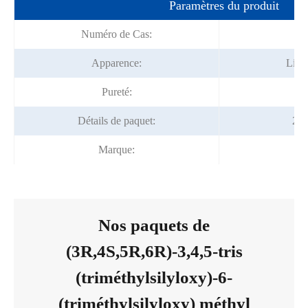
Paramètres du produit
Numéro de Cas:
3
Apparence:
Liqui
Pureté:
Détails de paquet:
20
Marque:
F
Nos paquets de
(3R,4S,5R,6R)-3,4,5-tris
(triméthylsilyloxy)-6-
(triméthylsilyloxy) méthyl