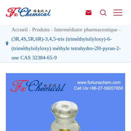


Accueil
Produits
Intermédiaire pharmaceutique
(3R,4S,5R,6R)-3,4,5-tris (triméthylsilyloxy)-6-
(triméthylsilyloxy) méthyle tetrahydro-2H-pyran-2-
one CAS 32384-65-9