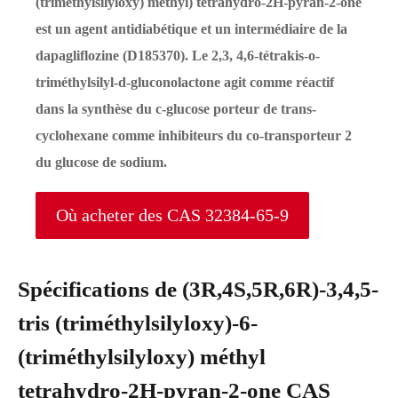
(triméthylsilyloxy) méthyl) tetrahydro-2H-pyran-2-one
est un agent antidiabétique et un intermédiaire de la
dapagliflozine (D185370). Le 2,3, 4,6-tétrakis-o-
triméthylsilyl-d-gluconolactone agit comme réactif
dans la synthèse du c-glucose porteur de trans-
cyclohexane comme inhibiteurs du co-transporteur 2
du glucose de sodium.
Où acheter des CAS 32384-65-9
Spécifications de (3R,4S,5R,6R)-3,4,5-
tris (triméthylsilyloxy)-6-
(triméthylsilyloxy) méthyl
tetrahydro-2H-pyran-2-one CAS