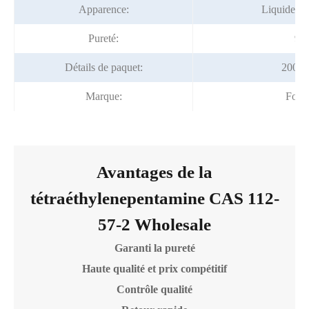
Apparence:
Liquide in
Pureté:
99
Détails de paquet:
200kg
Marque:
Fort
Avantages de la
tétraéthylenepentamine CAS 112-
57-2 Wholesale
Garanti la pureté
Haute qualité et prix compétitif
Contrôle qualité