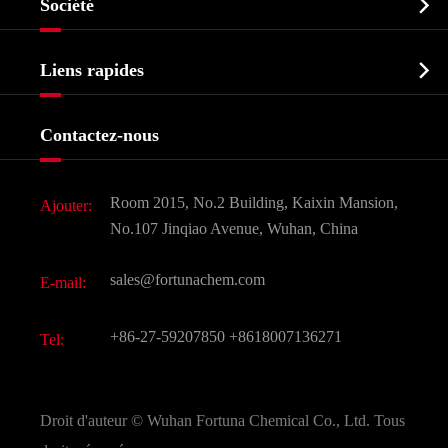

Société
Intermédiaire pharmaceutique
Profil de l'entreprise
Biochimique

Liens rapides
Certificats et salon d'usine
Produits agrochimiques et intermédiaires
Services
Histoire de l'entreprise
Contactez-nous
Ingrédients cosmétiques
Nouvelles
Additif alimentaire et alimentaire
Télécharger Document
Room 2015, No.2 Building, Kaixin Mansion,
Ajouter:
Saveurs et parfums
FAQ
No.107 Jinqiao Avenue, Wuhan, China
Autres produits chimiques fins
Vidéo
sales@fortunachem.com
E-mail:
CAS chimiques
Tous les produits chimiques fins
+86-27-59207850
+8618007136271
Tel:
Droit d'auteur ©
Wuhan Fortuna Chemical Co., Ltd.
Tous