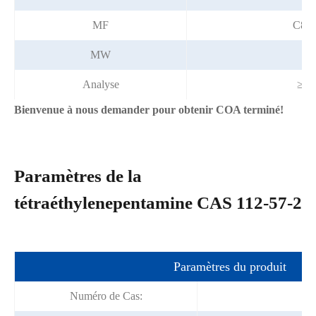
MF
C8H
MW
18
Analyse
≥ 9
Bienvenue à nous demander pour obtenir COA terminé!
Paramètres de la
tétraéthylenepentamine CAS 112-57-2
Paramètres du produit
Numéro de Cas:
11