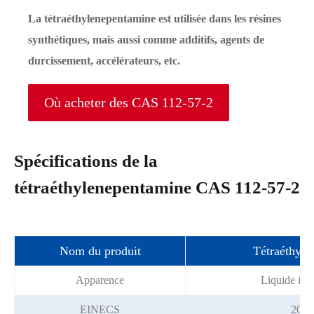
La tétraéthylenepentamine est utilisée dans les résines
synthétiques, mais aussi comme additifs, agents de
durcissement, accélérateurs, etc.
Où acheter des CAS 112-57-2
Spécifications de la
tétraéthylenepentamine CAS 112-57-2
Nom du produit
Tétraéthyle
Apparence
Liquide inco
EINECS
203-