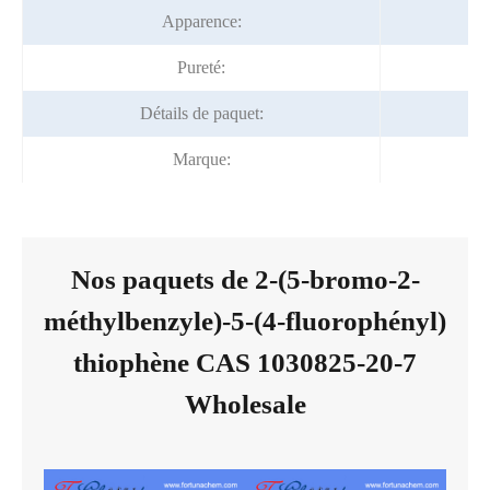
Apparence:
P
Pureté:
Détails de paquet:
Marque:
Nos paquets de 2-(5-bromo-2-
méthylbenzyle)-5-(4-fluorophényl)
thiophène CAS 1030825-20-7
Wholesale