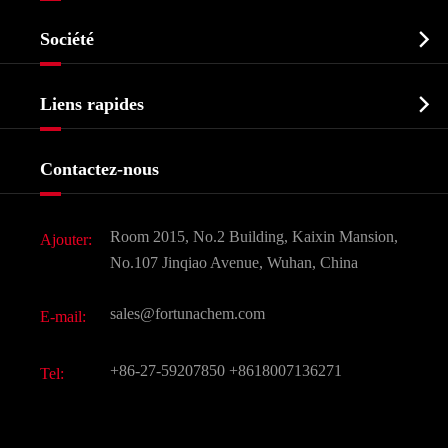
Ingrédient pharmaceutique actif API

Société
Intermédiaire pharmaceutique
Profil de l'entreprise
Biochimique

Liens rapides
Certificats et salon d'usine
Produits agrochimiques et intermédiaires
Services
Histoire de l'entreprise
Contactez-nous
Ingrédients cosmétiques
Nouvelles
Additif alimentaire et alimentaire
Télécharger Document
Room 2015, No.2 Building, Kaixin Mansion,
Ajouter:
Saveurs et parfums
FAQ
No.107 Jinqiao Avenue, Wuhan, China
Autres produits chimiques fins
Vidéo
sales@fortunachem.com
E-mail:
CAS chimiques
Tous les produits chimiques fins
+86-27-59207850
+8618007136271
Tel: