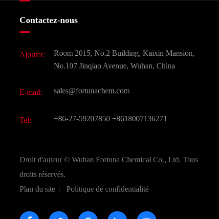
Produits agrochimiques et intermédiaires
Services
Histoire de l'entreprise
Contactez-nous
Ingrédients cosmétiques
Nouvelles
Additif alimentaire et alimentaire
Télécharger Document
Room 2015, No.2 Building, Kaixin Mansion,
Ajouter:
Saveurs et parfums
FAQ
No.107 Jinqiao Avenue, Wuhan, China
Autres produits chimiques fins
Vidéo
sales@fortunachem.com
E-mail:
CAS chimiques
Tous les produits chimiques fins
+86-27-59207850
+8618007136271
Tel:
Droit d'auteur ©
Wuhan Fortuna Chemical Co., Ltd.
Tous
droits réservés.
Plan du site
|
Politique de confidentialité