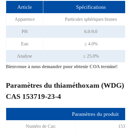
Article
Spécifications
Apparence
Particules sphériques brunes
PH
6.0-9.0
Eau
≤ 4.0%
Analyse
≥ 25.0%
Bienvenue à nous demander pour obtenir COA terminé!
Paramètres du thiaméthoxam (WDG)
CAS 153719-23-4
Paramètres du produit
Numéro de Cas:
15371