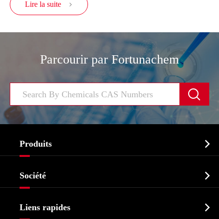
Lire la suite

Parcourir par Fortunachem


Produits
Ingrédient pharmaceutique actif API

Société
Intermédiaire pharmaceutique
Profil de l'entreprise
Biochimique

Liens rapides
Certificats et salon d'usine