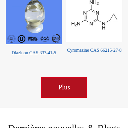
Cyromazine CAS 66215-27-8
333-41-5
Cyfluthrine CAS 683
Plus