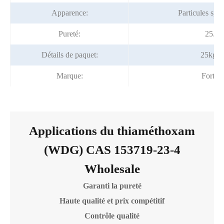
Apparence:
Particules sph
Pureté:
25.0
Détails de paquet:
25kg/t
Marque:
Fortu
Applications du thiaméthoxam
(WDG) CAS 153719-23-4
Wholesale
Garanti la pureté
Haute qualité et prix compétitif
Contrôle qualité