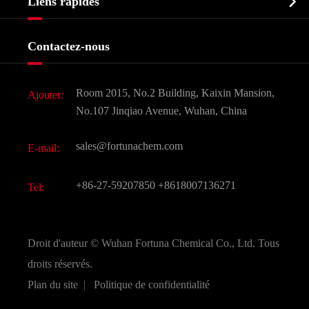

Liens rapides
Certificats et salon d'usine
Produits agrochimiques et intermédiaires
Services
Histoire de l'entreprise
Contactez-nous
Ingrédients cosmétiques
Nouvelles
Additif alimentaire et alimentaire
Télécharger Document
Room 2015, No.2 Building, Kaixin Mansion,
Ajouter:
Saveurs et parfums
FAQ
No.107 Jinqiao Avenue, Wuhan, China
Autres produits chimiques fins
Vidéo
sales@fortunachem.com
E-mail:
CAS chimiques
Tous les produits chimiques fins
+86-27-59207850
+8618007136271
Tel:
Droit d'auteur ©
Wuhan Fortuna Chemical Co., Ltd.
Tous
droits réservés.
Plan du site
|
Politique de confidentialité