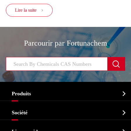
Lire la suite

Parcourir par Fortunachem


Produits
Ingrédient pharmaceutique actif API

Société
Intermédiaire pharmaceutique
Profil de l'entreprise
Biochimique