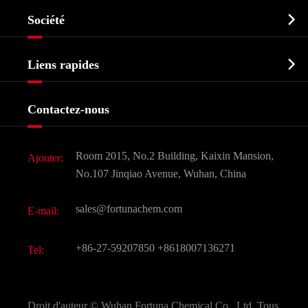
Ingrédient pharmaceutique actif API

Société
Intermédiaire pharmaceutique
Profil de l'entreprise
Biochimique

Liens rapides
Certificats et salon d'usine
Produits agrochimiques et intermédiaires
Services
Histoire de l'entreprise
Contactez-nous
Ingrédients cosmétiques
Nouvelles
Additif alimentaire et alimentaire
Télécharger Document
Room 2015, No.2 Building, Kaixin Mansion,
Ajouter:
Saveurs et parfums
FAQ
No.107 Jinqiao Avenue, Wuhan, China
Autres produits chimiques fins
Vidéo
sales@fortunachem.com
E-mail:
CAS chimiques
Tous les produits chimiques fins
+86-27-59207850
+8618007136271
Tel:
Droit d'auteur ©
Wuhan Fortuna Chemical Co., Ltd.
Tous