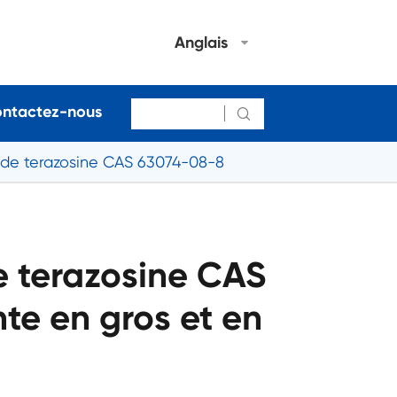
Anglais
ntactez-nous

 de terazosine CAS 63074-08-8
e terazosine CAS
te en gros et en