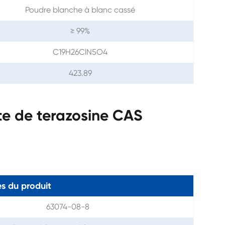
Poudre blanche à blanc cassé
≥ 99%
C19H26ClN5O4
423.89
te de terazosine CAS
s du produit
63074-08-8