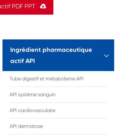
ctif PDF PPT

Ingrédient pharmaceutique

actif API
Tube digestif et métabolisme API
API système sanguin
API cardiovasculaire
API dermatose