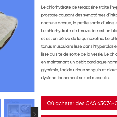
Le chlorhydrate de terazosine traite l'h
prostate causant des symptômes d'irritati
nocturie accrue, la petite sortie d'urine,
Le chlorhydrate de terazosine est un blo
et est un dérivé de la quinazoline. Le c
tonus musculaire lisse dans l'hyperplasi
lisse au site de sortie de la vessie. Le c
en maintenant un débit cardiaque normal.
glycémie, l'acide urique sanguin et d'a
dysfonctionnement sexuel masculin.
Où acheter des CAS 63074-
