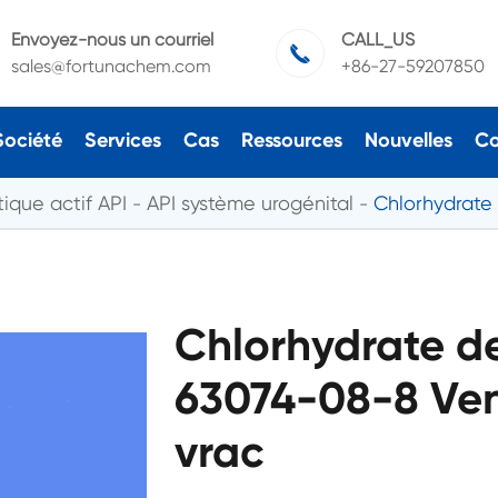
Envoyez-nous un courriel
CALL_US

sales@fortunachem.com
+86-27-59207850
Société
Services
Cas
Ressources
Nouvelles
Co
ique actif API
API système urogénital
Chlorhydrate
Chlorhydrate d
63074-08-8 Ven
vrac