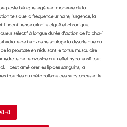
yperplasie bénigne légère et modérée de la
on tels que la fréquence urinaire, l'urgence, la
 et l'incontinence urinaire aiguë et chronique.
queur sélectif à longue durée d'action de l'alpha-1
hlorhydrate de terazosine soulage la dysurie due au
e de la prostate en réduisant le tonus musculaire
hlorhydrate de terazosine a un effet hypotensif tout
 Il peut améliorer les lipides sanguins, la
utres troubles du métabolisme des substances et le
08-8