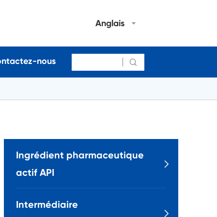
Anglais
ntactez-nous

Ingrédient pharmaceutique

actif API
Intermédiaire
