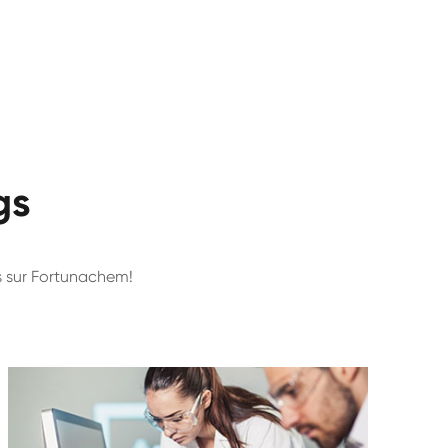
gs
ts sur Fortunachem!