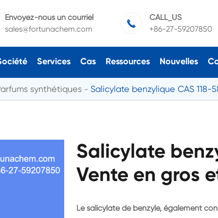
Envoyez-nous un courriel
CALL_US

sales@fortunachem.com
+86-27-59207850
Société
Services
Cas
Ressources
Nouvelles
Co
arfums synthétiques
Salicylate benzylique CAS 118-5
Salicylate benz
Vente en gros e
Le salicylate de benzyle, également co