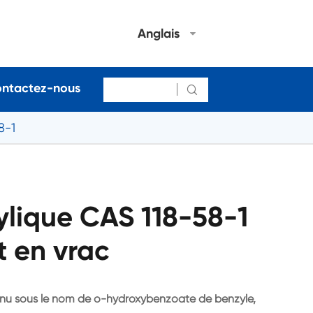
Anglais
ntactez-nous

8-1
ylique CAS 118-58-1
t en vrac
nnu sous le nom de o-hydroxybenzoate de benzyle,