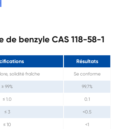
te de benzyle CAS 118-58-1
ifications
Résultats
ore, solidité fraîche
Se conforme
≥ 99%
99.7%
≤ 1.0
0.1
≤ 3
<0.5
≤ 10
<1