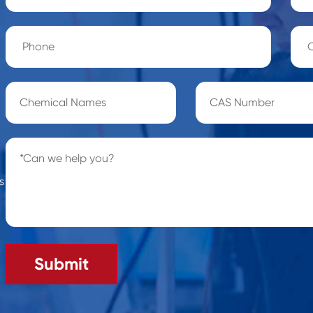
s
Submit