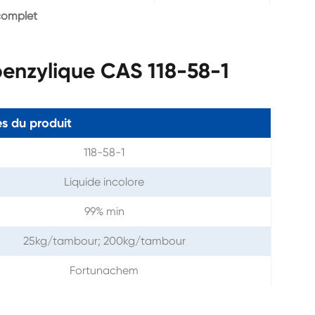
complet
benzylique CAS 118-58-1
s du produit
118-58-1
Liquide incolore
99% min
25kg/tambour; 200kg/tambour
Fortunachem