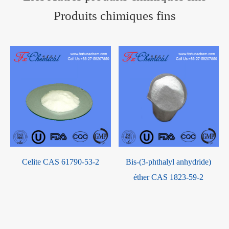
Produits chimiques fins
Acide fluorhydrique CAS
Anhydride
7664-39-3
méthyltétrahydrophtalique
CAS 26590-20-5