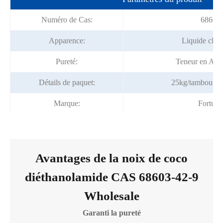
Numéro de Cas:
68603-
Apparence:
Liquide clair
Pureté:
Teneur en Ami
Détails de paquet:
25kg/tambour, 
Marque:
Fortun
Avantages de la noix de coco
diéthanolamide CAS 68603-42-9
Wholesale
Garanti la pureté