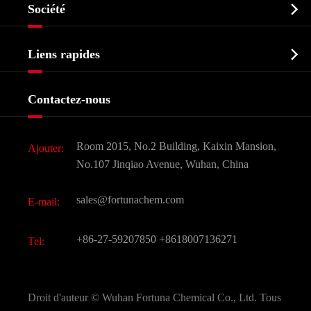

Société
Intermédiaire pharmaceutique
Profil de l'entreprise
Biochimique

Liens rapides
Certificats et salon d'usine
Produits agrochimiques et intermédiaires
Services
Histoire de l'entreprise
Contactez-nous
Ingrédients cosmétiques
Nouvelles
Additif alimentaire et alimentaire
Télécharger Document
Room 2015, No.2 Building, Kaixin Mansion,
Ajouter:
Saveurs et parfums
FAQ
No.107 Jinqiao Avenue, Wuhan, China
Autres produits chimiques fins
Vidéo
sales@fortunachem.com
E-mail:
CAS chimiques
Tous les produits chimiques fins
+86-27-59207850
+8618007136271
Tel:
Droit d'auteur ©
Wuhan Fortuna Chemical Co., Ltd.
Tous