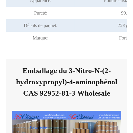
Apparence:
Poudre cristall
Pureté:
99.0%
Détails de paquet:
25Kg/t
Marque:
Fortun
Emballage du 3-Nitro-N-(2-
hydroxypropyl)-4-aminophénol
CAS 92952-81-3 Wholesale