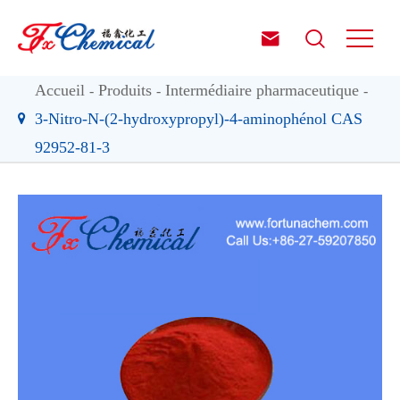


Accueil
Produits
Intermédiaire pharmaceutique
3-Nitro-N-(2-hydroxypropyl)-4-aminophénol CAS
92952-81-3