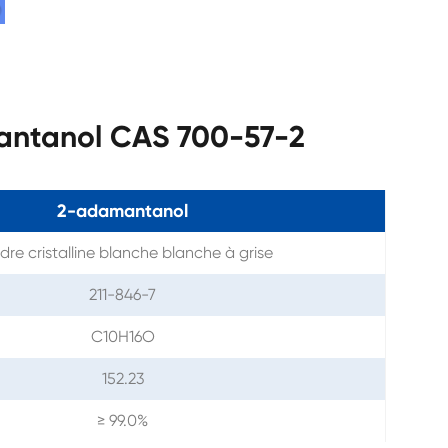
antanol CAS 700-57-2
2-adamantanol
dre cristalline blanche blanche à grise
211-846-7
C10H16O
152.23
≥ 99.0%