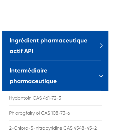
Ingrédient pharmaceutique

actif API
Intermédiaire

pharmaceutique
Hydantoin CAS 461-72-3
Phlorogfairy ol CAS 108-73-6
2-Chloro-5-nitropyridine CAS 4548-45-2