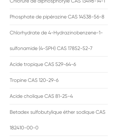
Chlorure de diphosphoryle CAS 13498-14-1
Phosphate de pipérazine CAS 14538-56-8
Chlorhydrate de 4-Hydrazinobenzene-1-
sulfonamide (4-SPH) CAS 17852-52-7
Acide tropique CAS 529-64-6
Tropine CAS 120-29-6
Acide cholique CAS 81-25-4
Betadex sulfobutylique éther sodique CAS
182410-00-0