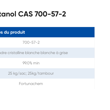
anol CAS 700-57-2
s du produit
700-57-2
dre cristalline blanche blanche à grise
99.0% min
25 kg/sac; 25kg/tambour
Fortunachem