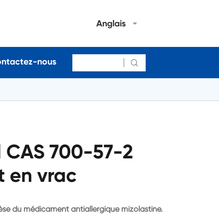
Anglais
ntactez-nous

 CAS 700-57-2
t en vrac
èse du médicament antiallergique mizolastine.