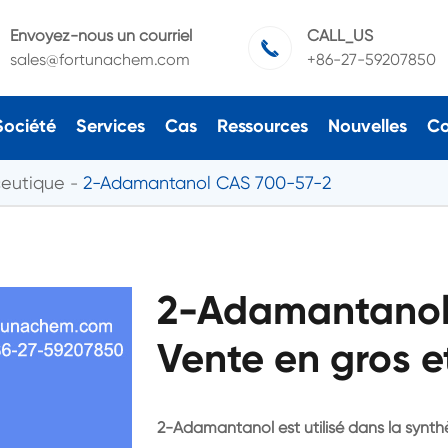
Envoyez-nous un courriel
CALL_US

sales@fortunachem.com
+86-27-59207850
Société
Services
Cas
Ressources
Nouvelles
Co
ceutique
2-Adamantanol CAS 700-57-2
2-Adamantanol
Vente en gros e
2-Adamantanol est utilisé dans la synth