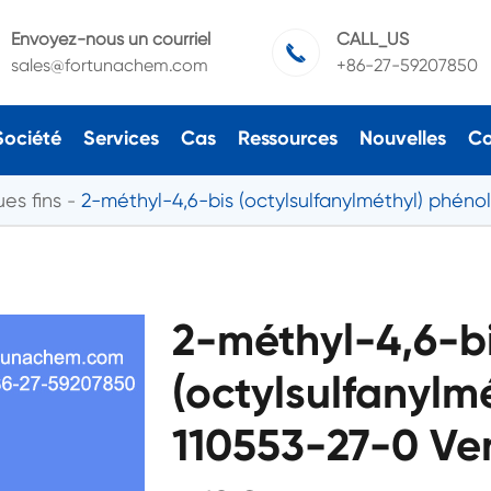
Envoyez-nous un courriel
CALL_US

sales@fortunachem.com
+86-27-59207850
Société
Services
Cas
Ressources
Nouvelles
Co
es fins
2-méthyl-4,6-bis (octylsulfanylméthyl) phéno
2-méthyl-4,6-b
(octylsulfanylm
110553-27-0 Ven