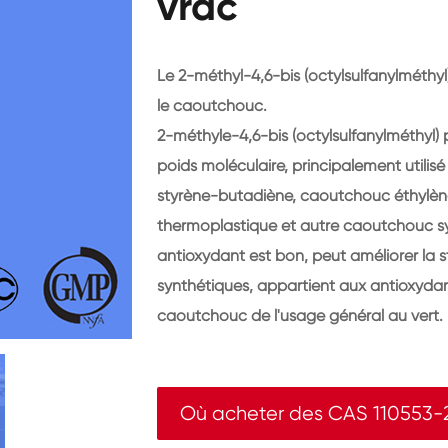
vrac
Le 2-méthyl-4,6-bis (octylsulfanylméthy
le caoutchouc.
2-méthyle-4,6-bis (octylsulfanylméthyl) 
poids moléculaire, principalement utili
styrène-butadiène, caoutchouc éthylène
thermoplastique et autre caoutchouc synt
antioxydant est bon, peut améliorer la s
synthétiques, appartient aux antioxydant
caoutchouc de l'usage général au vert.
Où acheter des CAS 110553-