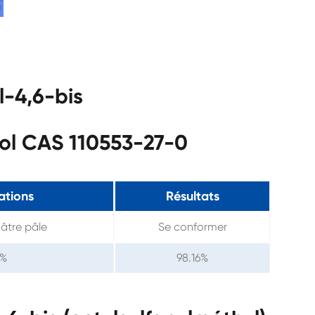
l-4,6-bis
nol CAS 110553-27-0
ations
Résultats
nâtre pâle
Se conformer
8%
98.16%