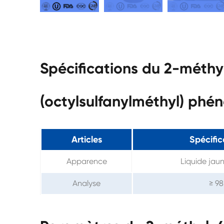
Spécifications du 2-méthy
(octylsulfanylméthyl) phé
Articles
Spécific
Apparence
Liquide jau
Analyse
≥ 9