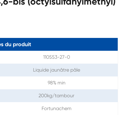
6-bis (octylsulfanylméthyl)
s du produit
110553-27-0
Liquide jaunâtre pâle
98% min
200kg/tambour
Fortunachem