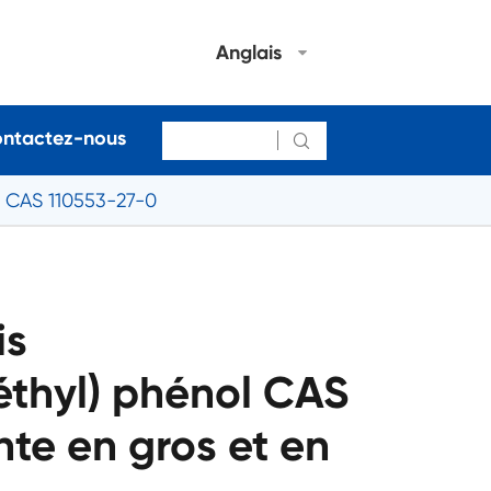
Anglais
ntactez-nous

l CAS 110553-27-0
is
éthyl) phénol CAS
te en gros et en