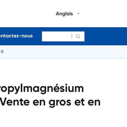
Anglais
ntactez-nous

-9
propylmagnésium
Vente en gros et en