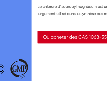
Le chlorure d'isopropylmagnésium est un
largement utilisé dans la synthèse des
Où acheter des CAS 1068-55