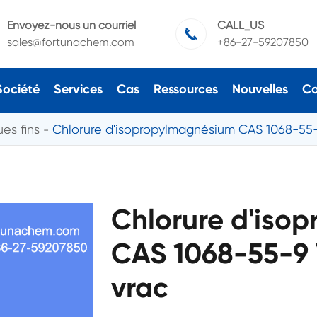
Envoyez-nous un courriel
CALL_US

sales@fortunachem.com
+86-27-59207850
Société
Services
Cas
Ressources
Nouvelles
Co
es fins
Chlorure d'isopropylmagnésium CAS 1068-55
Chlorure d'iso
CAS 1068-55-9 
vrac