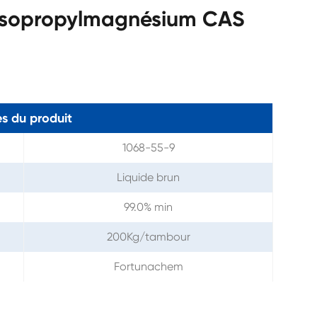
'isopropylmagnésium CAS
s du produit
1068-55-9
Liquide brun
99.0% min
200Kg/tambour
Fortunachem