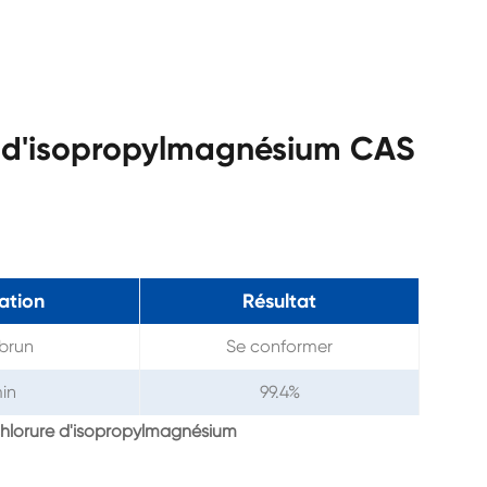
e d'isopropylmagnésium CAS
ation
Résultat
 brun
Se conformer
in
99.4%
hlorure d'isopropylmagnésium