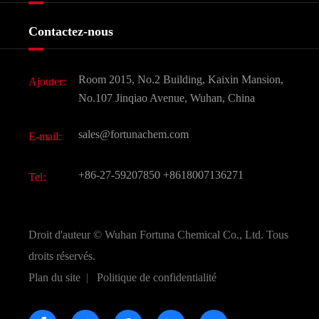
Produits agrochimiques et intermédiaires
Services
Histoire de l'entreprise
Contactez-nous
Ingrédients cosmétiques
Nouvelles
Additif alimentaire et alimentaire
Télécharger Document
Room 2015, No.2 Building, Kaixin Mansion,
Ajouter:
Saveurs et parfums
FAQ
No.107 Jinqiao Avenue, Wuhan, China
Autres produits chimiques fins
Vidéo
sales@fortunachem.com
E-mail:
CAS chimiques
Tous les produits chimiques fins
+86-27-59207850
+8618007136271
Tel:
Droit d'auteur ©
Wuhan Fortuna Chemical Co., Ltd.
Tous
droits réservés.
Plan du site
|
Politique de confidentialité