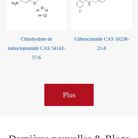
Chlorhydrate de
Glibenclamide CAS 10238-
Gly
métoclopramide CAS 54143-
21-8
57-6
Plus