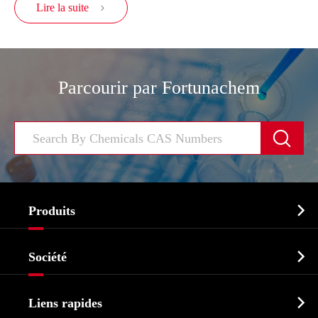
Lire la suite

Parcourir par Fortunachem


Produits
Ingrédient pharmaceutique actif API

Société
Intermédiaire pharmaceutique
Profil de l'entreprise
Biochimique

Liens rapides
Certificats et salon d'usine