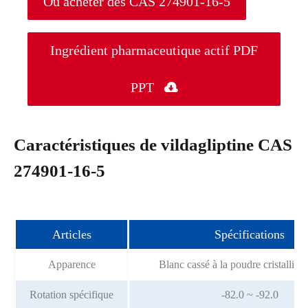
Où acheter des CAS 274901-16-5
Ingrédient pharmaceutique actif PDF
PPT

Caractéristiques de vildagliptine CAS
274901-16-5
Articles
Spécifications
Apparence
Blanc cassé à la poudre cristalline
Rotation spécifique
-82.0 ~ -92.0