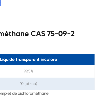
rométhane CAS 75-09-2
Liquide transparent incolore
99.5%
10 (pt-co)
complet de dichlorométhane!