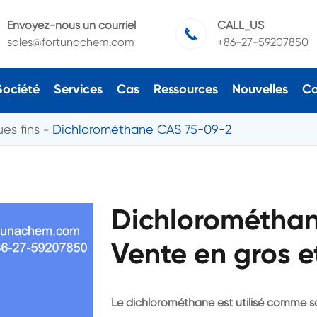
Envoyez-nous un courriel
CALL_US

sales@fortunachem.com
+86-27-59207850
Société
Services
Cas
Ressources
Nouvelles
Co
es fins
Dichlorométhane CAS 75-09-2
Dichlorométha
Vente en gros e
Le dichlorométhane est utilisé comme sol