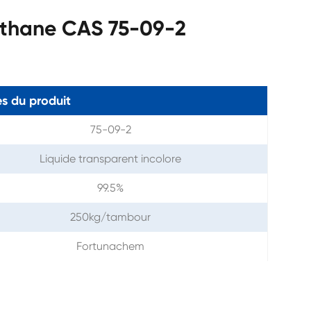
éthane CAS 75-09-2
s du produit
75-09-2
Liquide transparent incolore
99.5%
250kg/tambour
Fortunachem