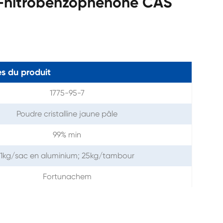
-nitrobenzophénone CAS
s du produit
1775-95-7
Poudre cristalline jaune pâle
99% min
1kg/sac en aluminium; 25kg/tambour
Fortunachem