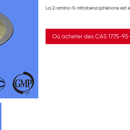
La 2-amino-5-nitrobenzophénone est 
Où acheter des CAS 1775-95