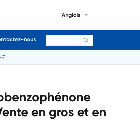
Anglais
ntactez-nous

-7
robenzophénone
ente en gros et en