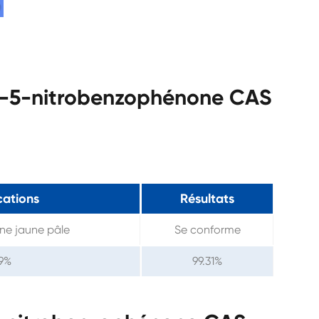
o-5-nitrobenzophénone CAS
cations
Résultats
ine jaune pâle
Se conforme
99%
99.31%