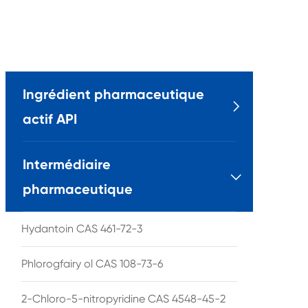
Ingrédient pharmaceutique

actif API
Intermédiaire

pharmaceutique
Hydantoin CAS 461-72-3
Phlorogfairy ol CAS 108-73-6
2-Chloro-5-nitropyridine CAS 4548-45-2