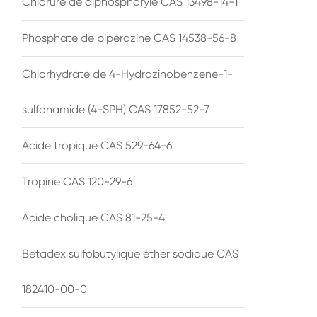
Chlorure de diphosphoryle CAS 13498-14-1
Phosphate de pipérazine CAS 14538-56-8
Chlorhydrate de 4-Hydrazinobenzene-1-
sulfonamide (4-SPH) CAS 17852-52-7
Acide tropique CAS 529-64-6
Tropine CAS 120-29-6
Acide cholique CAS 81-25-4
Betadex sulfobutylique éther sodique CAS
182410-00-0