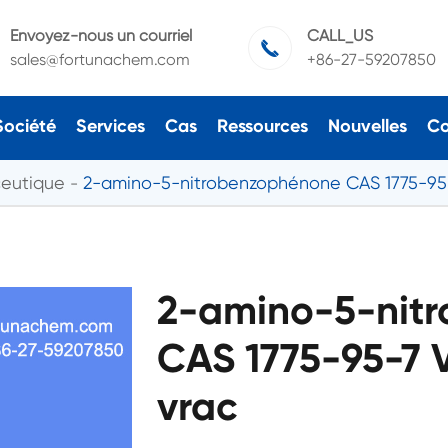
Envoyez-nous un courriel
CALL_US

sales@fortunachem.com
+86-27-59207850
Société
Services
Cas
Ressources
Nouvelles
Co
ceutique
2-amino-5-nitrobenzophénone CAS 1775-95
2-amino-5-nit
CAS 1775-95-7 V
vrac