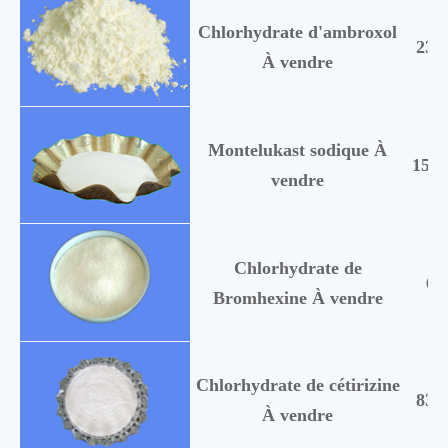
Chlorhydrate d'ambroxol
238
À vendre
Montelukast sodique À
1517
vendre
Chlorhydrate de
61
Bromhexine À vendre
Chlorhydrate de cétirizine
838
À vendre