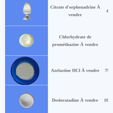
Citrate d'orphenadrine À
468
vendre
Chlorhydrate de
58
prométhazine À vendre
Azelastine HCl À vendre
793
Desloratadine À vendre
1006