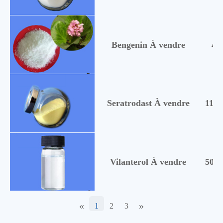
Bengenin À vendre
47
Seratrodast À vendre
1126
Vilanterol À vendre
5030
«
»
1
2
3