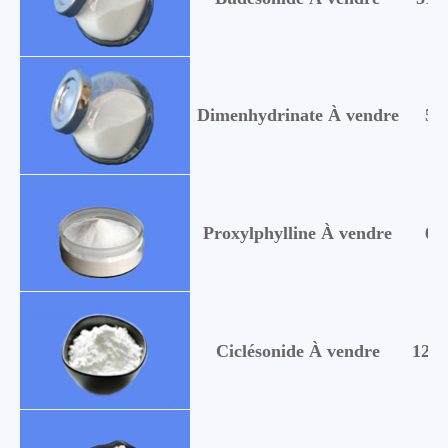
Dimenhydrinate À vendre
52
Proxylphylline À vendre
60
Ciclésonide À vendre
1265