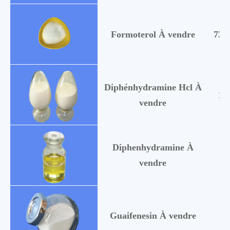
Formoterol À vendre
735
Diphénhydramine Hcl À
14
vendre
Diphenhydramine À
58
vendre
Guaifenesin À vendre
93