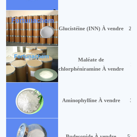
Glucistéine (INN) À vendre
238
Maléate de
11
chlorphéniramine À vendre
Aminophylline À vendre
31
Budesonide À vendre
513