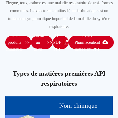
Flegme, toux, asthme est une maladie respiratoire de trois formes
communes. L'expectorant, antitussif, antiasthmatique est un
traitement symptomatique important de la maladie du système
respiratoire.
Plus de
Obtenir
API
Active


produits
un
PDF
Pharmaceutical
chimiques
devis
PPT
Ingredient PPT
Types de matières premières API
respiratoires
Nom chimique