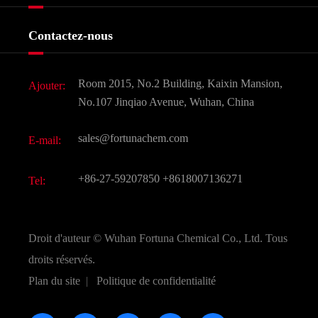
Certificats et salon d'usine
Produits agrochimiques et intermédiaires
Services
Histoire de l'entreprise
Contactez-nous
Ingrédients cosmétiques
Nouvelles
Additif alimentaire et alimentaire
Télécharger Document
Room 2015, No.2 Building, Kaixin Mansion,
Ajouter:
Saveurs et parfums
FAQ
No.107 Jinqiao Avenue, Wuhan, China
Autres produits chimiques fins
Vidéo
sales@fortunachem.com
E-mail:
CAS chimiques
Tous les produits chimiques fins
+86-27-59207850
+8618007136271
Tel:
Droit d'auteur ©
Wuhan Fortuna Chemical Co., Ltd.
Tous
droits réservés.
Plan du site
|
Politique de confidentialité