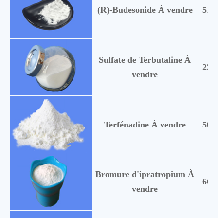
(R)-Budesonide À vendre
513
Sulfate de Terbutaline À
230
vendre
Terfénadine À vendre
506
Bromure d'ipratropium À
669
vendre