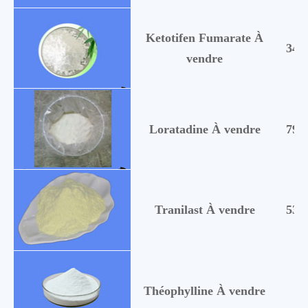
Ketotifen Fumarate À
345
vendre
Loratadine À vendre
797
Tranilast À vendre
539
Théophylline À vendre
58