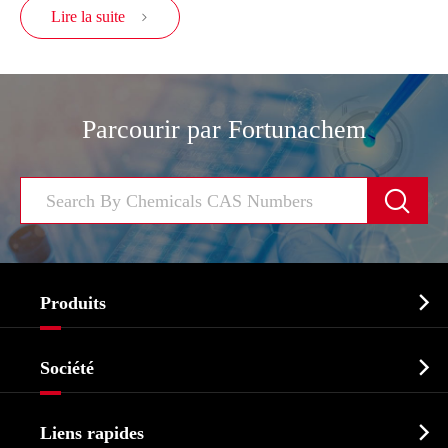
Lire la suite

Parcourir par Fortunachem


Produits
Ingrédient pharmaceutique actif API

Société
Intermédiaire pharmaceutique
Profil de l'entreprise
Biochimique

Liens rapides