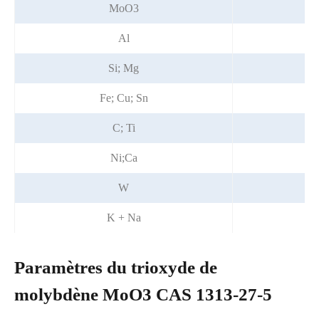
MoO3
Al
Si; Mg
Fe; Cu; Sn
C; Ti
Ni;Ca
W
K + Na
Paramètres du trioxyde de
molybdène MoO3 CAS 1313-27-5