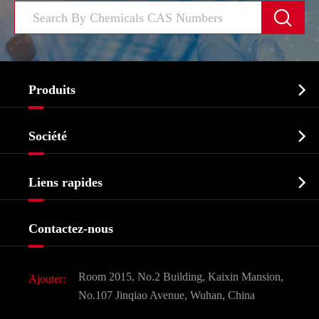


Produits
Ingrédient pharmaceutique actif API

Société
Intermédiaire pharmaceutique
Profil de l'entreprise
Biochimique

Liens rapides
Certificats et salon d'usine
Produits agrochimiques et intermédiaires
Services
Histoire de l'entreprise
Contactez-nous
Ingrédients cosmétiques
Nouvelles
Additif alimentaire et alimentaire
Télécharger Document
Room 2015, No.2 Building, Kaixin Mansion,
Ajouter:
Saveurs et parfums
FAQ
No.107 Jinqiao Avenue, Wuhan, China
Autres produits chimiques fins