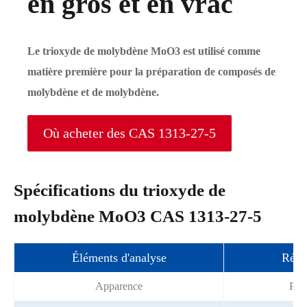
en gros et en vrac
Le trioxyde de molybdène MoO3 est utilisé comme
matière première pour la préparation de composés de
molybdène et de molybdène.
Où acheter des CAS 1313-27-5
Spécifications du trioxyde de
molybdène MoO3 CAS 1313-27-5
Éléments d'analyse
Résul
Apparence
Poud