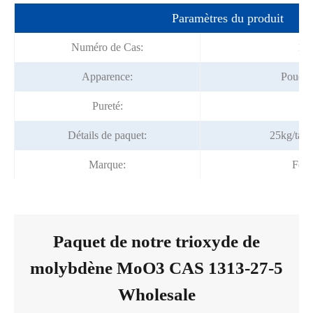
Paramètres du produit
Numéro de Cas:
131
Apparence:
Poudre 
Pureté:
99
Détails de paquet:
25kg/tamb
Marque:
Fort
Paquet de notre trioxyde de
molybdène MoO3 CAS 1313-27-5
Wholesale