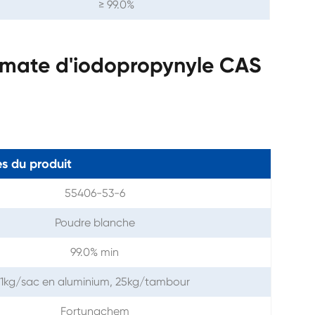
≥ 99.0%
amate d'iodopropynyle CAS
s du produit
55406-53-6
Poudre blanche
99.0% min
1kg/sac en aluminium, 25kg/tambour
Fortunachem