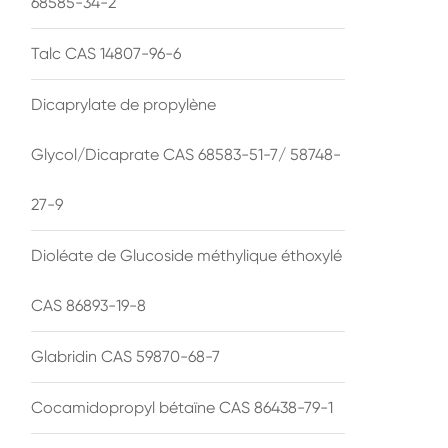
68585-34-2
Talc CAS 14807-96-6
Dicaprylate de propylène
Glycol/Dicaprate CAS 68583-51-7/ 58748-
27-9
Dioléate de Glucoside méthylique éthoxylé
CAS 86893-19-8
Glabridin CAS 59870-68-7
Cocamidopropyl bétaïne CAS 86438-79-1