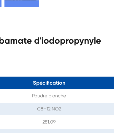
arbamate d'iodopropynyle
Spécification
Poudre blanche
C8H12INO2
281.09