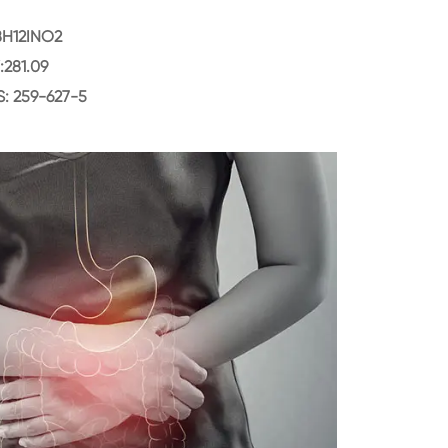
8H12INO2
281.09
S: 259-627-5