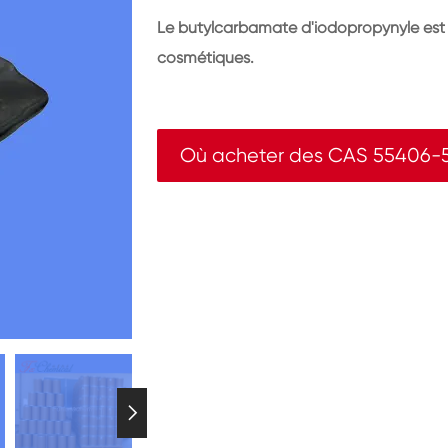
Le butylcarbamate d'iodopropynyle est 
cosmétiques.
Où acheter des CAS 55406-
