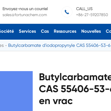
Envoyez-nous un courriel
CALL_US

sales@fortunachem.com
+86-27-59207850
Société
Services
Cas
Ressources
Nouvelles
Co
es
Butylcarbamate d'iodopropynyle CAS 55406-53-6
Butylcarbamate
CAS 55406-53-6
en vrac