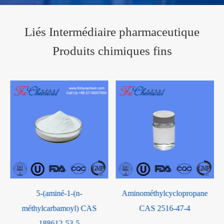
Liés Intermédiaire pharmaceutique
Produits chimiques fins
Aminométhylcyclopropane
5-méthoxytryptamine CAS
CAS 2516-47-4
608-07-1