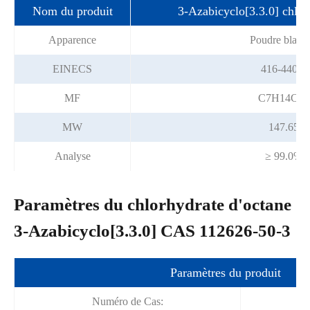
Nom du produit
3-Azabicyclo[3.3.0] chlor
Apparence
Poudre blanc
EINECS
416-440-5
MF
C7H14ClN
MW
147.65
Analyse
≥ 99.0%
Paramètres du chlorhydrate d'octane
3-Azabicyclo[3.3.0] CAS 112626-50-3
Paramètres du produit
Numéro de Cas: