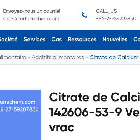
Envoyez-nous un courriel
CALL_US

sales@fortunachem.com
+86-27-59207850
Société
Services
Cas
Ressources
Nouvelles
Co
alimentaire
Additifs alimentaires
Citrate de Calcium
Citrate de Cal
142606-53-9 Ven
vrac