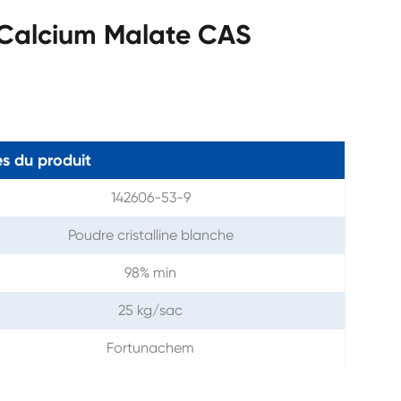
 Calcium Malate CAS
s du produit
142606-53-9
Poudre cristalline blanche
98% min
25 kg/sac
Fortunachem