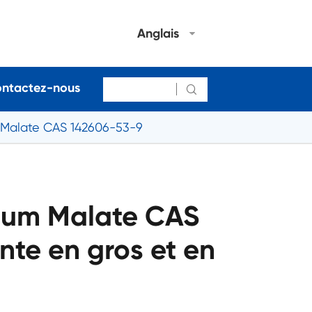
Anglais
ntactez-nous

 Malate CAS 142606-53-9
cium Malate CAS
te en gros et en