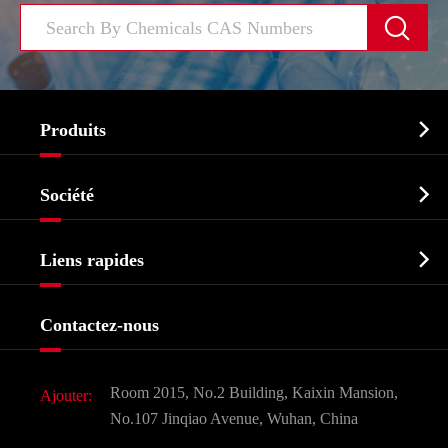


Produits
Ingrédient pharmaceutique actif API

Société
Intermédiaire pharmaceutique
Profil de l'entreprise
Biochimique

Liens rapides
Certificats et salon d'usine
Produits agrochimiques et intermédiaires
Services
Histoire de l'entreprise
Contactez-nous
Ingrédients cosmétiques
Nouvelles
Additif alimentaire et alimentaire
Télécharger Document
Room 2015, No.2 Building, Kaixin Mansion,
Ajouter:
Saveurs et parfums
FAQ
No.107 Jinqiao Avenue, Wuhan, China
Autres produits chimiques fins