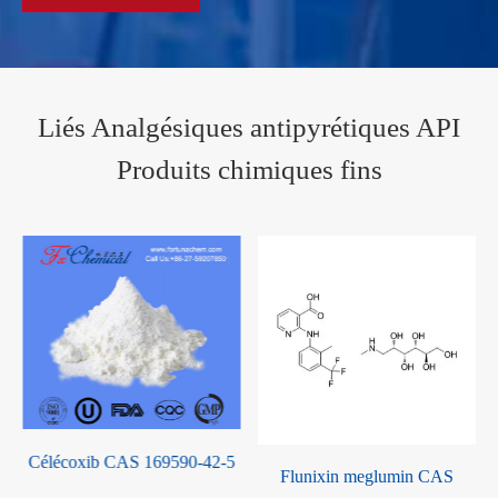
Liés Analgésiques antipyrétiques API
Produits chimiques fins
-5
Flunixin meglumin CAS
Méthocarbamol CAS 532-03-