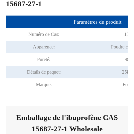
15687-27-1
Paramètres du produit
Numéro de Cas:
1568
Apparence:
Poudre crist
Pureté:
98.5
Détails de paquet:
25kg/
Marque:
Fortu
Emballage de l'ibuprofène CAS
15687-27-1 Wholesale